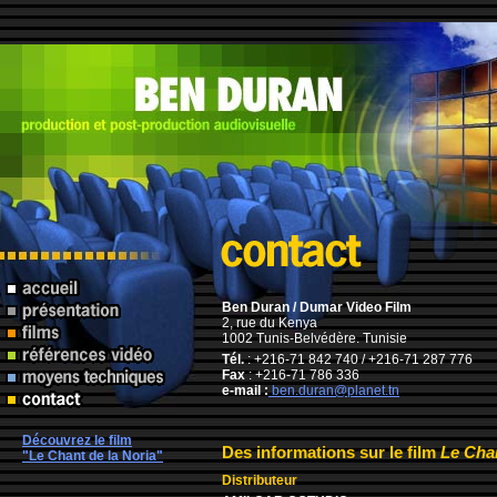
Ben Duran / Dumar Video Film
2, rue du Kenya
1002 Tunis-Belvédère. Tunisie
Tél.
: +216-71 842 740 / +216-71 287 776
Fax
: +216-71 786 336
e-mail :
ben.duran@planet.tn
Découvrez le film
Des informations sur le film
Le Chan
"Le Chant de la Noria"
Distributeur