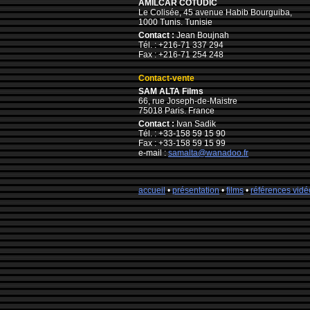
AMILCAR COTUDIC
Le Colisée, 45 avenue Habib Bourguiba,
1000 Tunis. Tunisie
Contact :
Jean Boujnah
Tél. : +216-71 337 294
Fax : +216-71 254 248
Contact-vente
SAM ALTA Films
66, rue Joseph-de-Maistre
75018 Paris. France
Contact
:
Ivan Sadik
Tél. : +33-158 59 15 90
Fax : +33-158 59 15 99
e-mail :
samalta@wanadoo.fr
accueil
•
présentation
•
films
•
références vidé