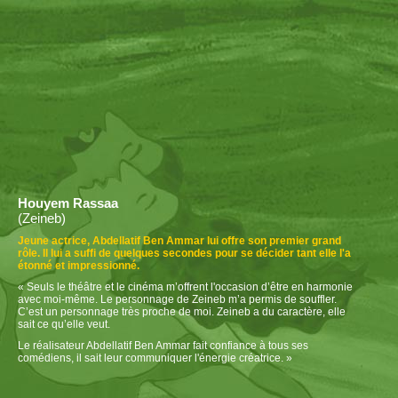
Houyem Rassaa
(Zeineb)
Jeune actrice, Abdellatif Ben Ammar lui offre son premier grand
rôle. Il lui a suffi de quelques secondes pour se décider tant elle l'a
étonné et impressionné.
«
Seuls le théâtre et le cinéma m’offrent l'occasion d’être en harmonie
avec
moi-même
. Le personnage de Zeineb m’a permis de souffler.
C’est un personnage très proche de moi. Zeineb a du caractère, elle
sait ce qu’elle veut.
Le réalisateur Abdellatif Ben Ammar fait confiance à tous ses
comédiens, il sait leur communiquer l'énergie créatrice.
»